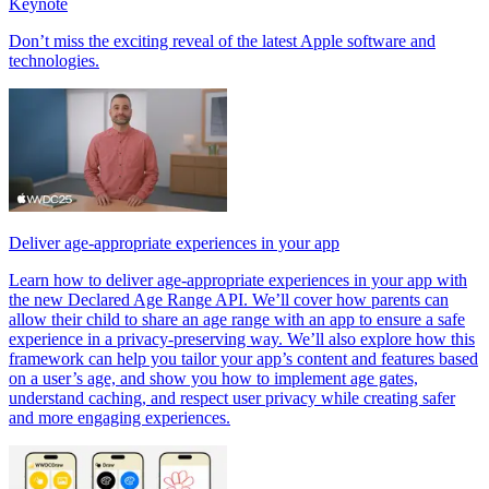
Keynote
Don’t miss the exciting reveal of the latest Apple software and
technologies.
Deliver age-appropriate experiences in your app
Learn how to deliver age-appropriate experiences in your app with
the new Declared Age Range API. We’ll cover how parents can
allow their child to share an age range with an app to ensure a safe
experience in a privacy-preserving way. We’ll also explore how this
framework can help you tailor your app’s content and features based
on a user’s age, and show you how to implement age gates,
understand caching, and respect user privacy while creating safer
and more engaging experiences.