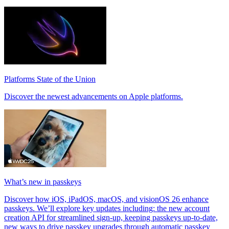
Platforms State of the Union
Discover the newest advancements on Apple platforms.
What’s new in passkeys
Discover how iOS, iPadOS, macOS, and visionOS 26 enhance
passkeys. We’ll explore key updates including: the new account
creation API for streamlined sign-up, keeping passkeys up-to-date,
new ways to drive passkey upgrades through automatic passkey