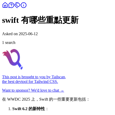
swift 有哪些重點更新
Asked on
2025-06-12
1
search
This post is brought to you by
Tailscan
,
the best devtool for Tailwind CSS.
Want to sponsor? We'd love to chat →
在 WWDC 2025 上，Swift 的一些重要更新包括：
Swift 6.2 的新特性
：