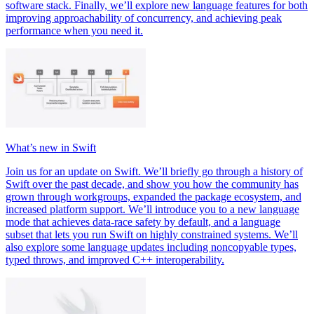
software stack. Finally, we’ll explore new language features for both
improving approachability of concurrency, and achieving peak
performance when you need it.
What’s new in Swift
Join us for an update on Swift. We’ll briefly go through a history of
Swift over the past decade, and show you how the community has
grown through workgroups, expanded the package ecosystem, and
increased platform support. We’ll introduce you to a new language
mode that achieves data-race safety by default, and a language
subset that lets you run Swift on highly constrained systems. We’ll
also explore some language updates including noncopyable types,
typed throws, and improved C++ interoperability.