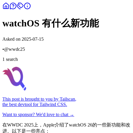
watchOS 有什么新功能
Asked on
2025-07-15
•
@
wwdc25
1
search
This post is brought to you by
Tailscan
,
the best devtool for Tailwind CSS.
Want to sponsor? We'd love to chat →
在WWDC 2025上，Apple介绍了watchOS 26的一些新功能和改
进。以下是一些亮点：